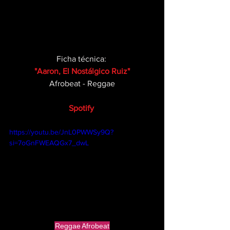
Ficha técnica: 
"Aaron, El Nostálgico Ruiz"
Afrobeat - Reggae
Spotify
https://youtu.be/JnL0PWWSy9Q?
si=7oGnFWEAQGx7_dwL
Reggae
Afrobeat