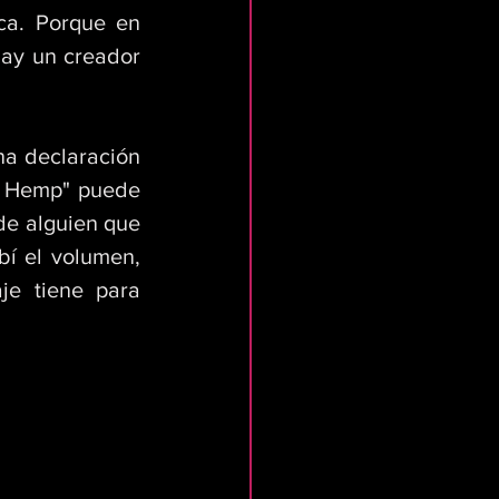
ca. Porque en 
ay un creador 
a declaración 
r Hemp" puede 
de alguien que 
í el volumen, 
e tiene para 