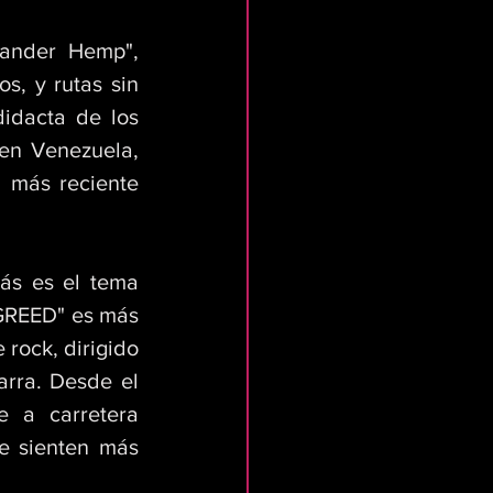
ander Hemp", 
, y rutas sin 
idacta de los 
en Venezuela, 
 más reciente 
s es el tema 
 GREED" es más 
rock, dirigido 
arra. Desde el 
 a carretera 
e sienten más 