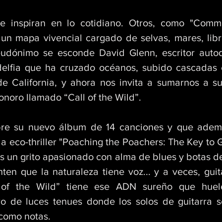
se inspiran en lo cotidiano. Otros, como "Comm
un mapa vivencial cargado de selvas, mares, libros
udónimo se esconde David Glenn, escritor autod
delfia que ha cruzado océanos, subido cascadas 
de California, y ahora nos invita a sumarnos a su
sonoro llamado “Call of the Wild”. 
bre su nuevo álbum de 14 canciones y que ademá
la eco-thriller "Poaching the Poachers: The Key to
s un grito apasionado con alma de blues y botas de 
ten que la naturaleza tiene voz... y a veces, guit
ll of the Wild” tiene ese ADN sureño que huele
tro de luces tenues donde los solos de guitarra s
como notas. 