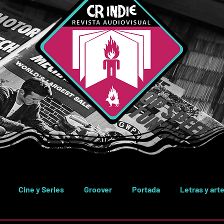
Cine y Series
Groover
Portada
Letras y art