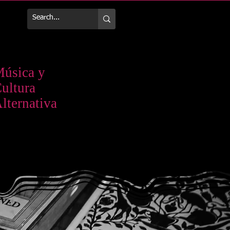
Más
úsica y
ultura
lternativa