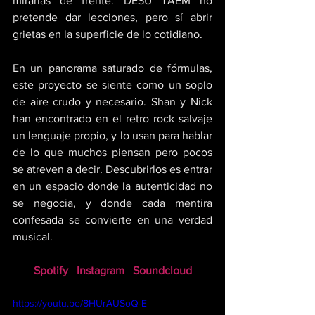
mirarlas de frente. DESU TAEM no 
pretende dar lecciones, pero sí abrir 
grietas en la superficie de lo cotidiano. 
En un panorama saturado de fórmulas, 
este proyecto se siente como un soplo 
de aire crudo y necesario. Shan y Nick 
han encontrado en el retro rock salvaje 
un lenguaje propio, y lo usan para hablar 
de lo que muchos piensan pero pocos 
se atreven a decir. Descubrirlos es entrar 
en un espacio donde la autenticidad no 
se negocia, y donde cada mentira 
confesada se convierte en una verdad 
musical.
Spotify
Instagram
Soundcloud
https://youtu.be/8HUrAUSoQ-E