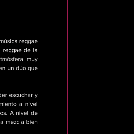
música reggae 
 reggae de la 
tmósfera muy 
en un dúo que 
er escuchar y 
iento a nivel 
s. A nivel de 
a mezcla bien 