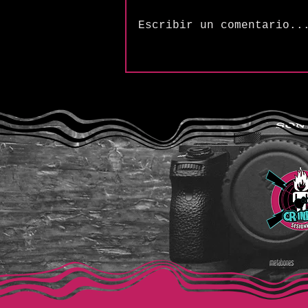
Escribir un comentario..
The Songs of Butler &
Cupples: “Frequency (H2SO4
Variation)”