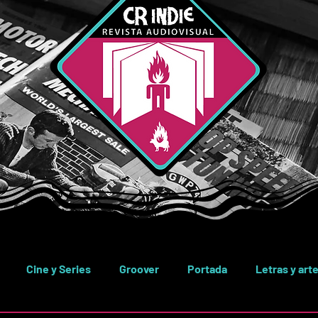
Cine y Series
Groover
Portada
Letras y art