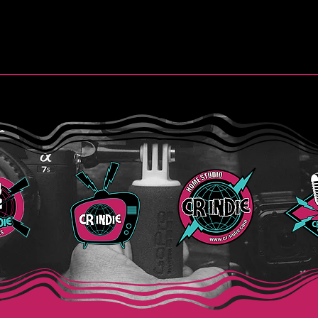
.
Finn y la esperanza de “Still
Purs
Believe”
de “