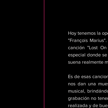
Hoy tenemos la opo
"François Marius"
canción "Lost On
especial donde se 
suena realmente m
Es de esas cancion
nos dan una muest
musical, brindánd
grabación no tene
realizada y de bue