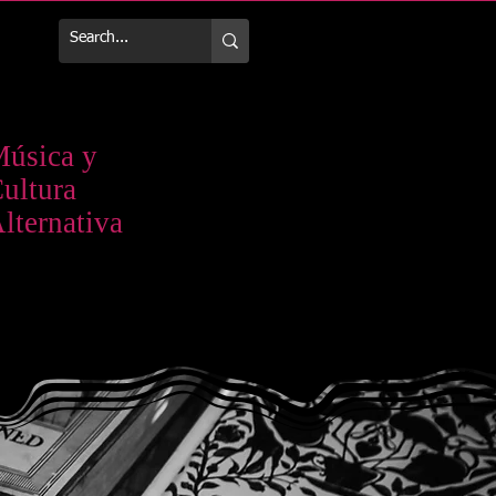
Más
úsica y
ultura
lternativa