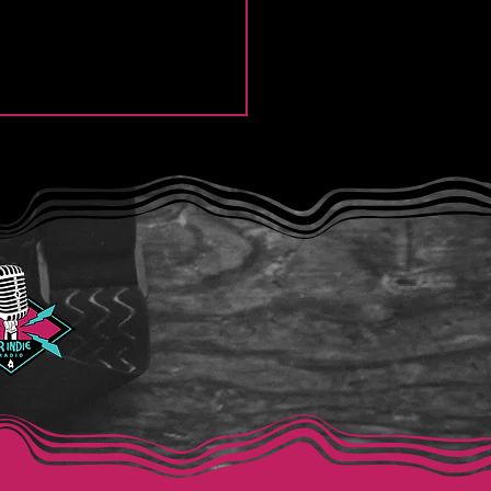
e Thief y la intensidad
Modern Lover”