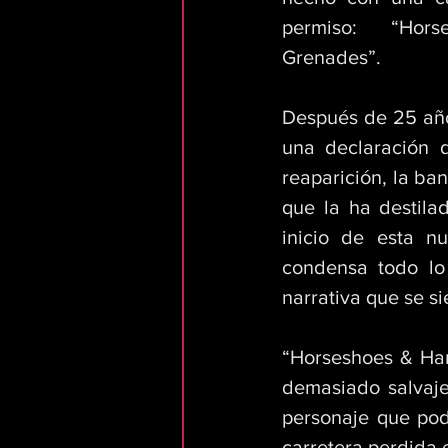
permiso: “Hor
Grenades”. 
Después de 25 años
una declaración 
reaparición, la ba
que la ha destila
inicio de esta n
condensa todo lo
narrativa que se s
“Horseshoes & Han
demasiado salvaje
personaje que pod
carretera perdida 