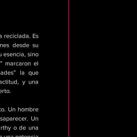
reciclada. Es 
nes desde su 
esencia, sino 
” marcaron el 
ades” la que 
titud, y una 
erto.
to. Un hombre 
aparecer. Un 
thy o de una 
 una potencia 