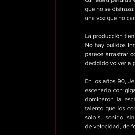
que no se disfraza
una voz que no can
La producción tien
No hay pulidos inn
parece arrastrar c
decidido volver a p
En los años 90, Je
escenario con gig
dominaron la esce
talento que los co
solo su sonido, si
de velocidad, de fe