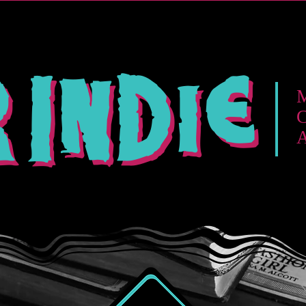
iones
Agencia Indie
Home Studio
Podcast
I n d i e
 I n d i e
M
C
A