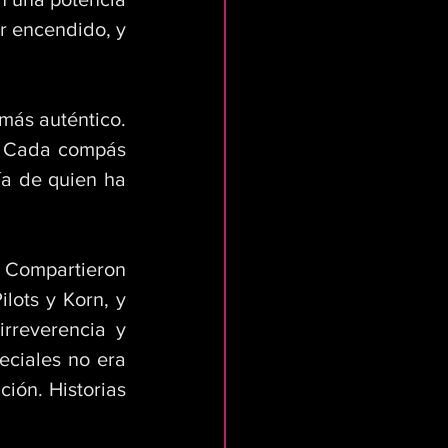
r encendido, y 
ás auténtico. 
. Cada compás 
a de quien ha 
 Compartieron 
ots y Korn, y 
reverencia y 
eciales no era 
ión. Historias 