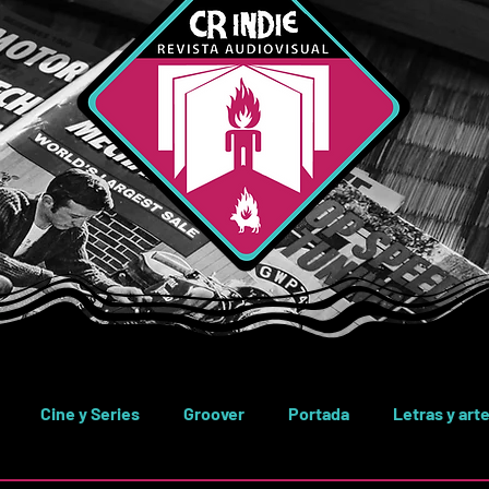
Cine y Series
Groover
Portada
Letras y art