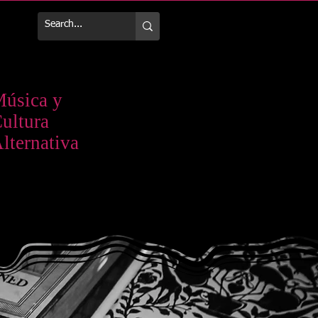
Más
úsica y
ultura
lternativa