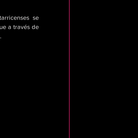
arricenses  se 
e a través de 
.