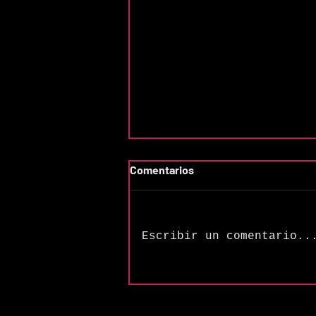
Comentarios
Escribir un comentario..
Eylsia y la poética de “Ashes
On the Wind”