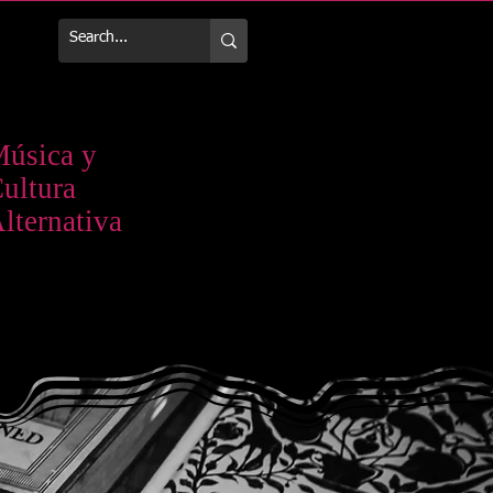
Más
úsica y
ultura
lternativa