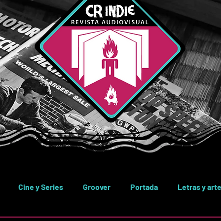
Cine y Series
Groover
Portada
Letras y art