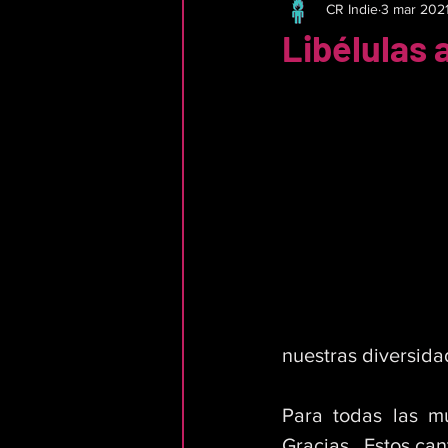
CR Indie
3 mar 202
Libélulas 
nuestras diversidad
Para todas las mu
Gracias.  Estos can