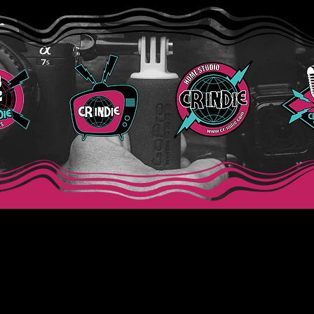
Bang Theory?
estu
CR Indie