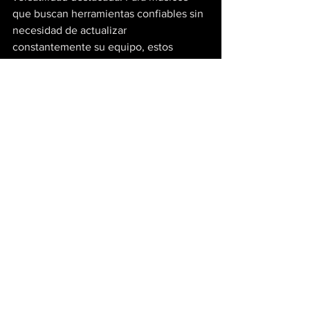
que buscan herramientas confiables sin 
necesidad de actualizar 
constantemente su equipo, estos 
modelos siguen siendo una apuesta 
segura.
Cultura Geek
Ver todo
Entradas recientes