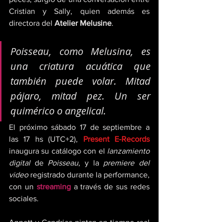
Cristian y Sally, quien además es 
directora del 
Atelier Melusine
.
Poisseau
, como 
Melusina
, es 
una criatura acuática que 
también puede volar. Mitad 
pájaro, mitad pez. Un ser 
quimérico o angelical.
El próximo sábado 17 de septiembre a 
las 17 hs (UTC+2), 
Present E-Records
inaugura su catálogo con el 
lanzamiento 
digital
 de 
Poisseau
, y la 
premiere del 
video
 registrado durante la performance, 
con un 
streaming
 a través de sus redes 
sociales.