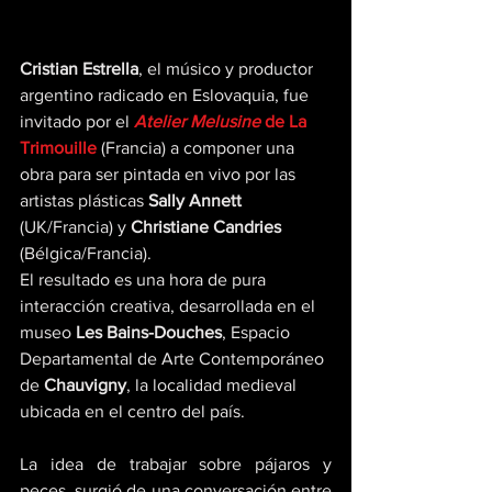
Cristian Estrella
, el músico y productor 
argentino radicado en Eslovaquia, fue 
invitado por el 
Atelier Melusine
 de La 
Trimouille
 (Francia) a componer una 
obra para ser pintada en vivo por las 
artistas plásticas 
Sally Annett
(UK/Francia) y 
Christiane Candries
(Bélgica/Francia).
El resultado es una hora de pura 
interacción creativa, desarrollada en el 
museo 
Les Bains-Douches
, Espacio 
Departamental de Arte Contemporáneo 
de 
Chauvigny
, la localidad medieval 
ubicada en el centro del país.
La idea de trabajar sobre pájaros y 
peces, surgió de una conversación entre 