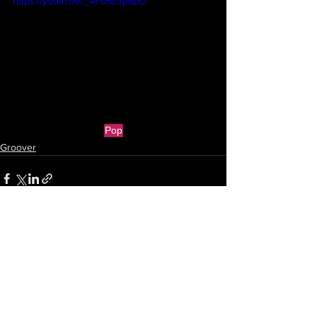
https://youtu.be/_4Fo5c3p6p0
Pop
Groover
Ver todo
Entradas recientes