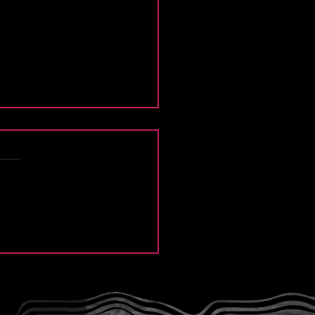
e Thief y la intensidad
Modern Lover”