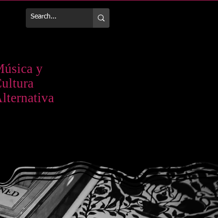
Más
úsica y
ultura
lternativa