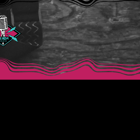
40 0344
nado.