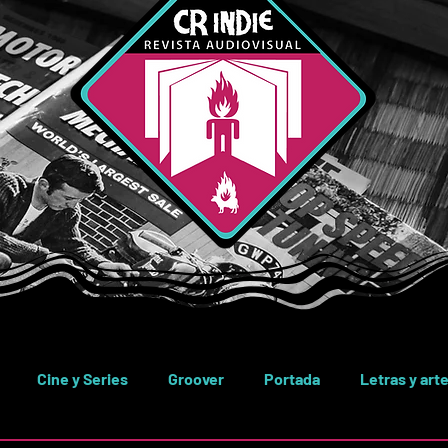
Cine y Series
Groover
Portada
Letras y art