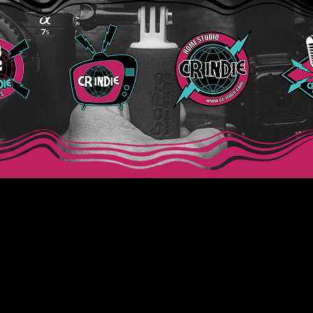
CR Indie
:
Lunes a Viernes de 9:00 am - 5:00 pm -
WhatsApp:
+(506) 89
ción:
Coronado,San José, Costa Rica, Dulce Nombre de Coro