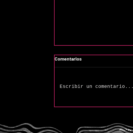
Comentarios
Escribir un comentario..
The Songs of Butler &
Cupples: “Frequency (H2SO4
Variation)”