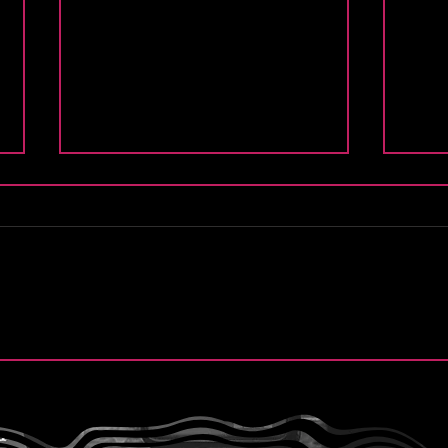
.
Finn y la esperanza de “Still
Purs
Believe”
de “