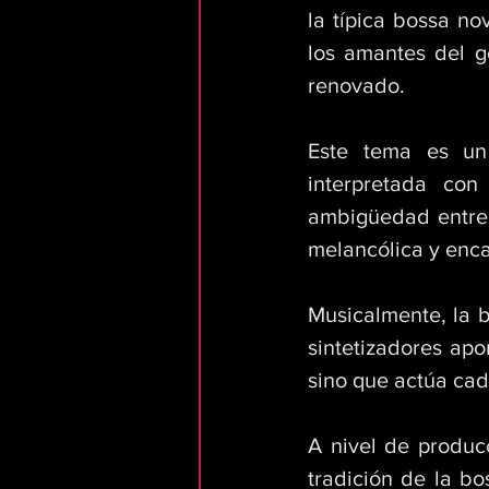
la típica bossa no
los amantes del g
renovado. 
Este tema es un 
interpretada con
ambigüedad entre e
melancólica y enc
Musicalmente, la b
sintetizadores apo
sino que actúa cad
A nivel de producc
tradición de la b