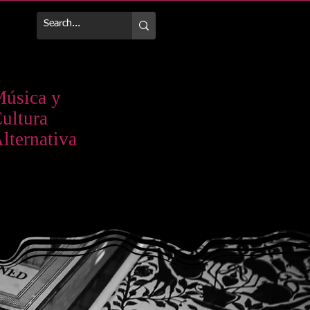
Más
úsica y
ultura
lternativa