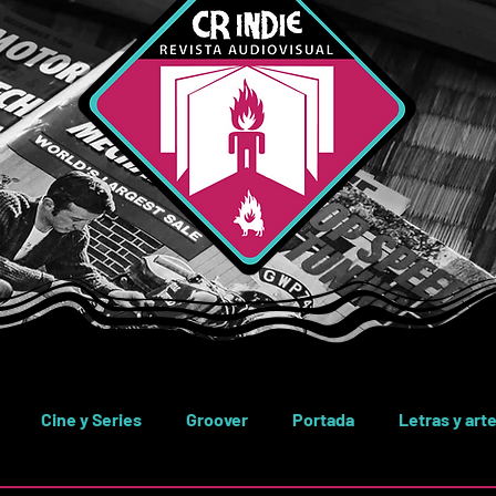
Cine y Series
Groover
Portada
Letras y art