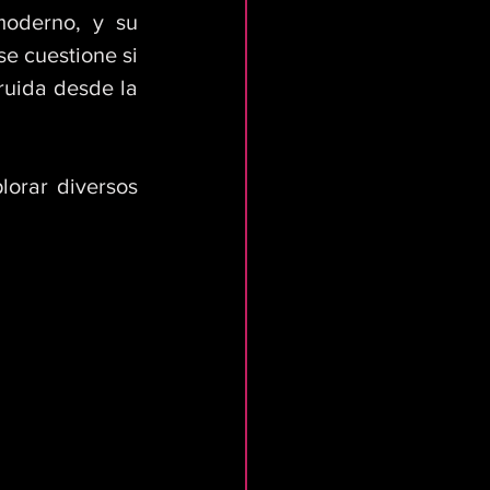
oderno, y su 
e cuestione si 
ruida desde la 
orar diversos 