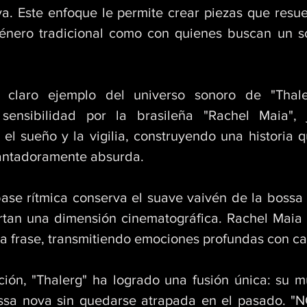
va. Este enfoque le permite crear piezas que resue
énero tradicional como con quienes buscan un so
claro ejemplo del universo sonoro de "Thalerg
 sensibilidad por la brasileña "Rachel Maia", 
l sueño y la vigilia, construyendo una historia qu
antadoramente absurda. 
ase rítmica conserva el suave vaivén de la bossa n
rtan una dimensión cinematográfica. Rachel Maia n
a frase, transmitiendo emociones profundas con cad
ión, "Thalerg" ha logrado una fusión única: su mú
ossa nova sin quedarse atrapada en el pasado. 