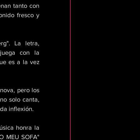
nan tanto con 
nido fresco y 
". La letra, 
juega con la 
e es a la vez 
ova, pero los 
o solo canta, 
a inflexión. 
sica honra la 
"NO MEU SOFA" 