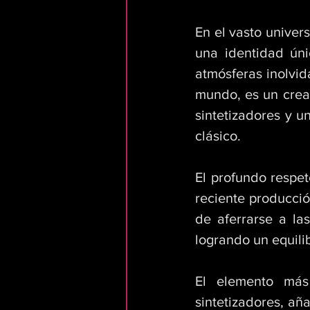
En el vasto univer
una identidad úni
atmósferas inolvid
mundo, es un cread
sintetizadores y 
clásico. 
El profundo respe
reciente producció
de aferrarse a la
logrando un equilib
El elemento más
sintetizadores, añ