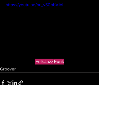
https://youtu.be/hr_vS0bbVlM
Folk
Jazz
Funk
Groover
Ver todo
Entradas recientes