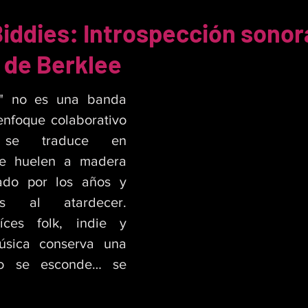
Biddies: Introspección sono
 de Berklee
s" no es una banda 
nfoque colaborativo 
se traduce en 
e huelen a madera 
ado por los años y 
s al atardecer. 
ces folk, indie y 
sica conserva una 
no se esconde… se 