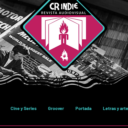
Cine y Series
Groover
Portada
Letras y art