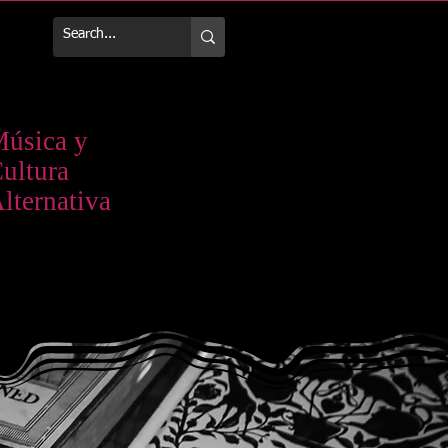
Más
úsica y
ultura
lternativa