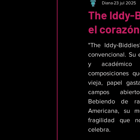
Diana
23 jul 2025
The Iddy-
el corazón
"The Iddy-Biddie
convencional. Su e
y académico 
composiciones qu
vieja, papel gast
campos abierto
Bebiendo de raí
Americana, su mú
fragilidad que 
celebra. 