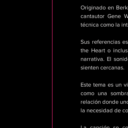
Originado en Berkl
cantautor Gene Wa
técnica como la in
Sus referencias es
the Heart o inclu
narrativa. El soni
sienten cercanas. 
Este tema es un via
como una sombra 
relación donde uno
la necesidad de co
La canción se con