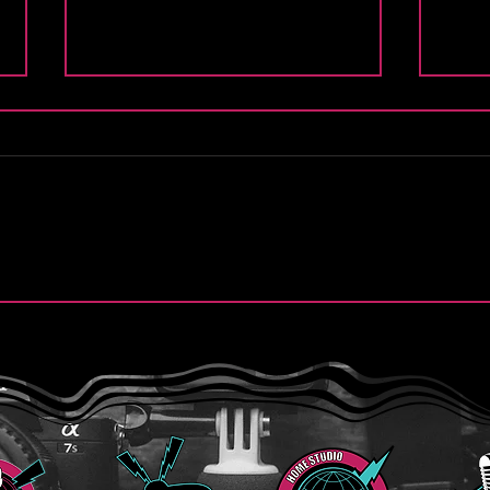
.
Alex Zind y el arte de
La M
fusionar fronteras: una
en P
mirada íntima a “Tango de
L’Amour”