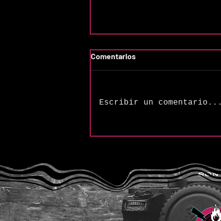
Comentarios
Escribir un comentario..
Mike Freund y “Reputation”:
el blues rock que no se
aprende, se sobrevive