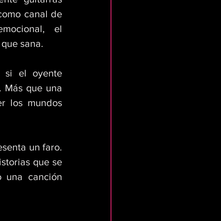
como canal de 
ocional, el 
 que sana. 
si el oyente 
. Más que una 
er los mundos 
enta un faro. 
storias que se 
 una canción 