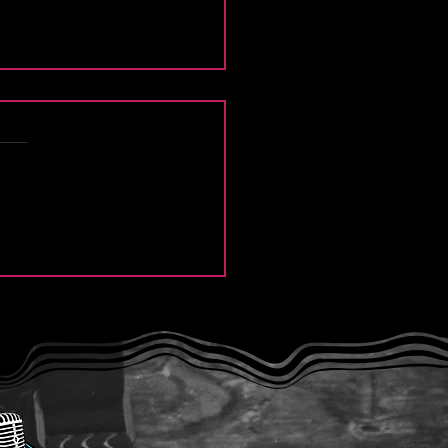
ujer de Blanco: Un Alma
ena o Algo Más Oscuro?