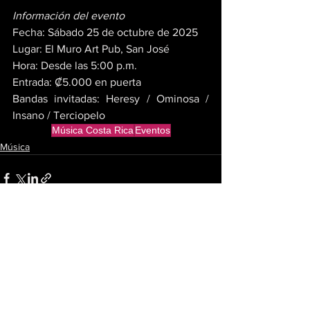
Información del evento
Fecha: Sábado 25 de octubre de 2025
Lugar: El Muro Art Pub, San José
Hora: Desde las 5:00 p.m.
Entrada: ₡5.000 en puerta
Bandas invitadas: Heresy / Ominosa / 
Insano / Terciopelo
Música Costa Rica
Eventos
Música
Ver todo
Entradas recientes