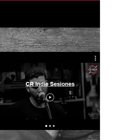
C R I n d i e
Nuestro Canal
Audiovisual
CR Indie Sesiones
CR Indie Canal Audiovisual es nuestro