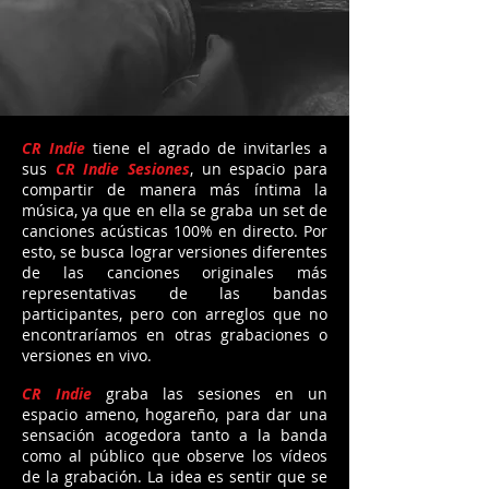
espacio dedicado a la producción,
grabaciones, entrevistas y eventos en el
cuál nos dedicamos a promover e
informar acerca del acontecer de la
escena alternativa nacional.
Nuestra videoteca se encuentra
disponible en la plataforma
Youtube
,
CR Indie
tiene el agrado de invitarles a
contamos con alrededor de más de 530
sus
CR Indie Sesiones
, un espacio para
vídeos, en los que pueden ver el proceso
compartir de manera más íntima la
y desarrollo de la escena desde el año
música, ya que en ella se graba un set de
2010
canciones acústicas 100% en directo. Por
esto, se busca lograr versiones diferentes
Publicamos contenido nuevo cada
de las canciones originales más
jueves
representativas de las bandas
participantes, pero con arreglos que no
Leer más...
encontraríamos en otras grabaciones o
versiones en vivo.
CR Indie
graba las sesiones en un
espacio ameno, hogareño, para dar una
sensación acogedora tanto a la banda
como al público que observe los vídeos
de la grabación. La idea es sentir que se