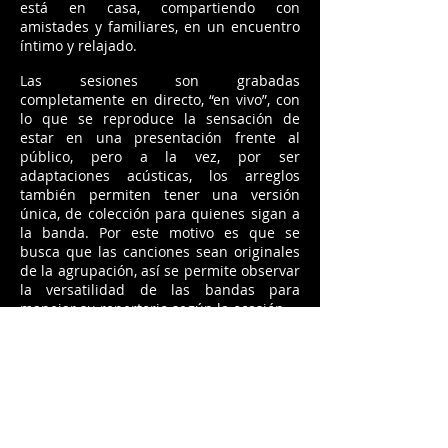
está en casa, compartiendo con
amistades y familiares, en un encuentro
íntimo y relajado.
Las sesiones son grabadas
completamente en directo, “en vivo”, con
lo que se reproduce la sensación de
estar en una presentación frente al
público, pero a la vez, por ser
adaptaciones acústicas, los arreglos
también permiten tener una versión
única, de colección para quienes sigan a
la banda. Por este motivo es que se
busca que las canciones sean originales
de la agrupación, así se permite observar
la versatilidad de las bandas para
manejar su repertorio según la ocasión.
De parte de
CR Indie
, nos sentimos
honrados por contar con su presencia en
este tipo de propuestas que son hechas
con mucho profesionalismo en un
ambiente ameno y de confianza