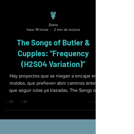
Diana
hace 19 horas
2 min de lectura
The Songs of Butler &
Cupples: “Frequency
(H2SO4 Variation)”
Hay proyectos que se niegan a encajar en
moldes, que prefieren abrir caminos antes
que seguir rutas ya trazadas. The Songs of
Butler & Cupples es uno de ellos. Desde el
Reino Unido, James Butler y Graham Cupples
han construido un espacio creativo donde la
canción es siempre la protagonista, más allá