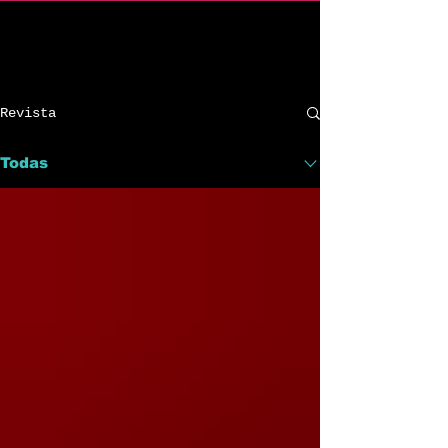
C R I n d i e
Revista
Todas