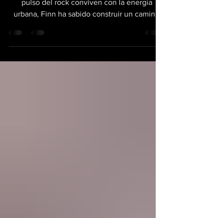
Believe”
En Melbourne, donde las raíces del folk y el
pulso del rock conviven con la energía
urbana, Finn ha sabido construir un camino
sólido y auténtico. Formada en 2008 por los
hermanos Mark y Luke Finn junto a sus
compañeros de siempre, la banda australiana
se ha convertido en un referente de la
escena roots y Americana gracias a su
capacidad de combinar armonías vocales
ricas, una escritura reflexiva y un sonido
cálido que se siente orgánico y cercano. Con
diez discos publicados,