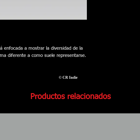
No lavar en Lava
Tecnología de I
F170 Precision
tá enfocada a mostrar la diversidad de la
rma diferente a como suele representarse.
© CR Indie
Productos relacionados