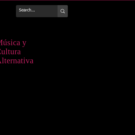
Más
úsica y
ultura
lternativa