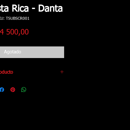
sta Rica - Danta
KU: TSUBSCR001
Precio
4 500,00
Agotado
roducto
a
ta
ml)
ica
to 9,7cm - Diámetro 8,3cm
ión: 20,5cm x 9cm
n el Microhondas