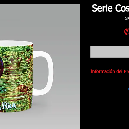
Serie Co
S
₡
Información del P
Serie: Costa Ric
Modelo: La Dan
Taza 11oz (325
Material: Cerám
Dimensiones: Al
Área de Impres
Apta para uso e