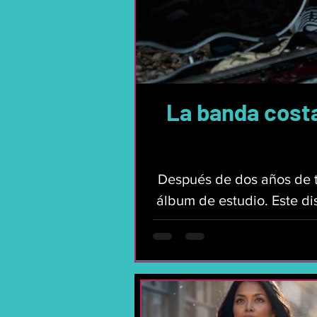
La banda cost
Después de dos años de t
álbum de estudio. Este dis
personales y la lucha
lanzamiento, la agrupa
dándose