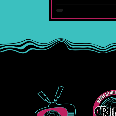
universitaria, hasta su regreso a
después de un duro proce
rehabilitación, cada capítulo 
marcado por resiliencia y creativ
con más de medio billón
reproducciones y proyectos