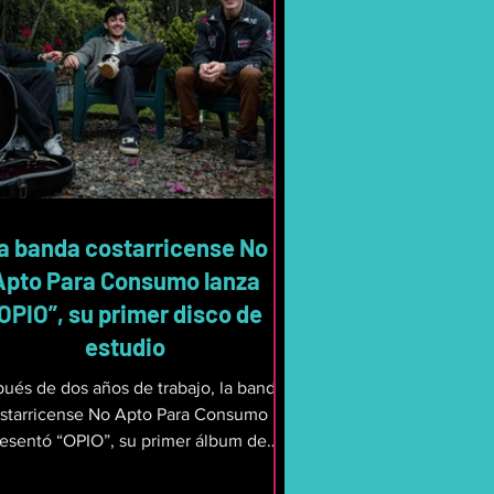
a banda costarricense No
Apto Para Consumo lanza
OPIO”, su primer disco de
estudio
ués de dos años de trabajo, la banda
starricense No Apto Para Consumo
esentó “OPIO”, su primer álbum de
io. Este disco reúne 10 canciones que
an de las presiones de la vida diaria,