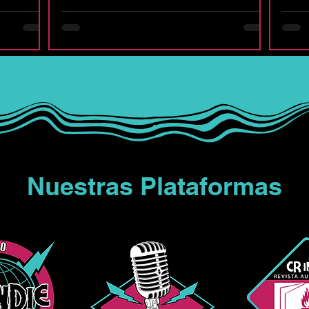
 la música
los personajes secundarios de The Big
los
so de
Bang Theory: Stuart, el depresivo dueño de
man
ha estado
la tienda de cómics; Denise, su ayudante y
idad. Hoy,
novia; Kripke, el némesis de Sheldon; y
lanz
 de
Bert, el geólogo al que Sheldon tanto
los 
 que c
ninguneaba por dedicarse a una
Desde
"pseudociencia". Muchos nos preguntamos
can
.
por qué
Nuestras Plataformas