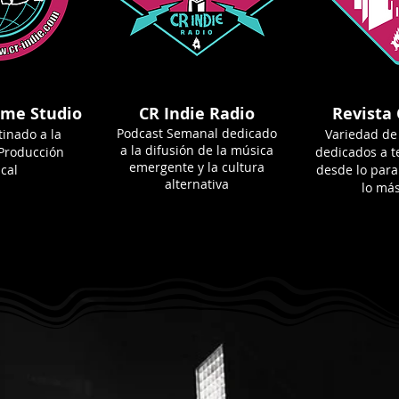
ome Studio
CR Indie Radio
Revista 
Podcast Semanal dedicado
tinado a la
Variedad de
a la difusión de la música
 Producción
dedicados a 
emergente y la cultura
cal
desde lo par
alternativa
lo má
CR Indie Ses