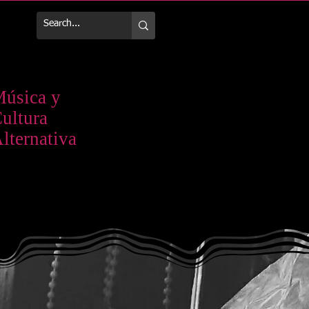
Más
úsica y
ultura
lternativa