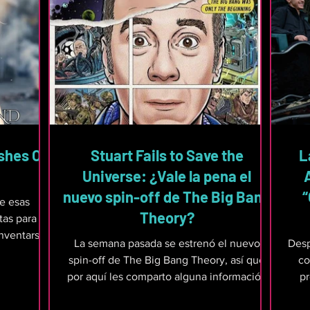
Ashes On
Stuart Fails to Save the
L
Universe: ¿Vale la pena el
nuevo spin-off de The Big Bang
“
de esas
Theory?
tas para
inventarse
La semana pasada se estrenó el nuevo
Desp
as como
spin-off de The Big Bang Theory, así que
co
n y el US
por aquí les comparto alguna información
pr
so como
que conviene tener en cuenta antes de
estud
sidenta
empezar a verla. Esta vez el foco está en
habl