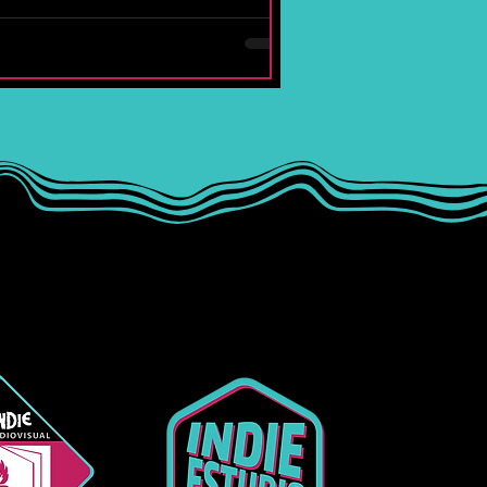
 conflictos personales y la lucha por
tener la esencia propia en un mundo
que busca encasillarnos. Con este
amiento, la agrupación de la Zona de
Santos da un gran paso en su carrera.
 2022 venían dándose a conocer con
ciones como “Fugitivo” (que ya suma
más de