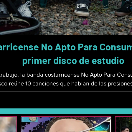
arricense No Apto Para Consumo
primer disco de estudio
rabajo, la banda costarricense No Apto Para Cons
co reúne 10 canciones que hablan de las presiones d
 por mantener la esencia propia en un mundo que bu
ción de la Zona de los Santos da un gran paso en 
 a conocer con canciones como “Fugitivo” (que y