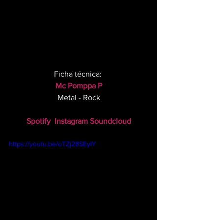
Ficha técnica: 
Mc Pomppa P
Metal - Rock
Spotify
Instagram
Soundcloud
https://youtu.be/oTZj28SEyIY