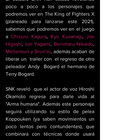
poco a poco a los personajes que 
podremos ver en The King of Fighters X 
(planeado para lanzarse este 2021), 
sabemos que podremos ver en el juego 
a 
Chizuru Kagura
, 
Kyo Kusanagi
, 
Joe 
Higashi
, 
Iori Yagami
, 
Benimaru Nikaido
, 
Meitenkun y Shun'ei
, además acaban de 
liberar un 
 trailer con  el regreso de otro 
peleador: Andy  Bogard el hermano de 
Terry Bogard.
SNK reveló  que el actor de voz Hiroshi 
Okamoto regresa para darle vida al 
"Arma humana". Además este personaje 
seguirá utilizando su estilo de pelea 
Koppouken (ya saben movimientos un 
poco lentos pero contundentes), que 
combinará con técnicas donde usará 