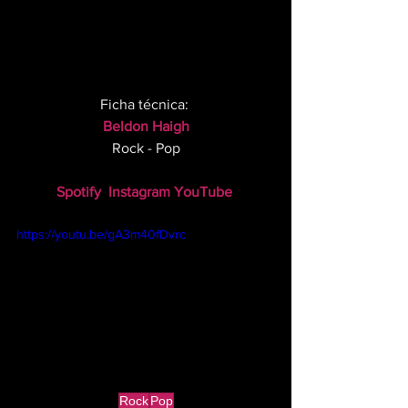
Ficha técnica: 
Beldon Haigh
Rock - Pop
Spotify
Instagram
YouTube
https://youtu.be/gA3m40fDvrc
Rock
Pop