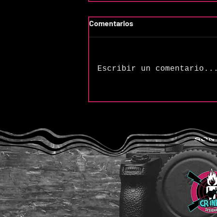
Comentarios
Escribir un comentario..
The Songs of Butler &
Cupples: “Frequency (H2SO4
Variation)”