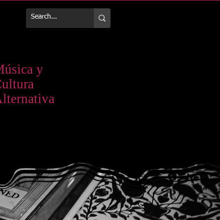
Más
úsica y
ultura
lternativa