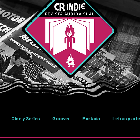
Cine y Series
Groover
Portada
Letras y art