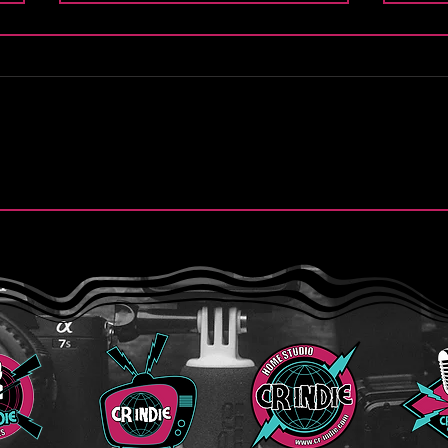
.
Finn y la esperanza de “Still
Purs
Believe”
de “