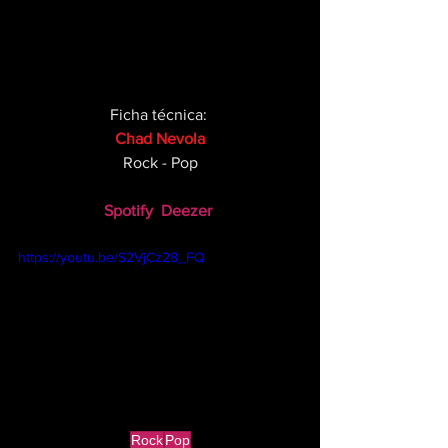
Ficha técnica: 
Chad Nevola
Rock - Pop
Spotify
Deezer
https://youtu.be/S2VjCz28_FQ
Rock
Pop