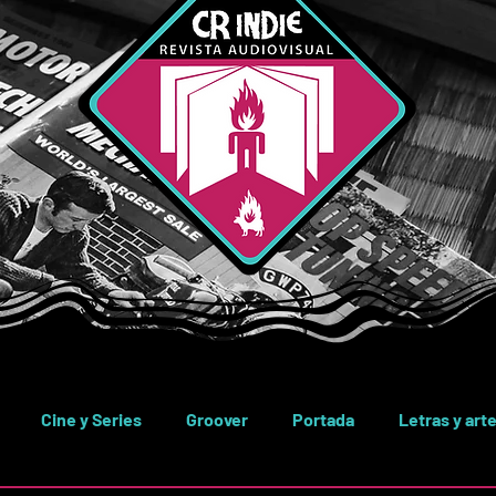
Cine y Series
Groover
Portada
Letras y art