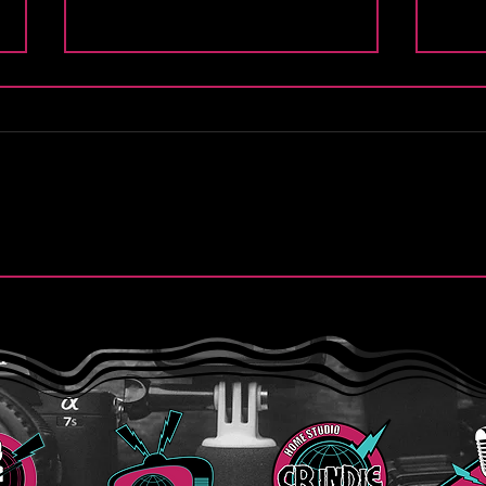
.
Purse Thief y la intensidad
O KA
de “Modern Lover”
“Ody