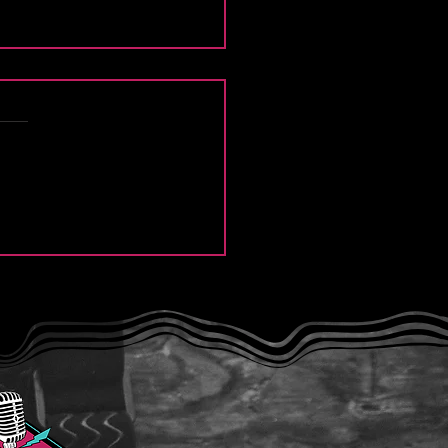
NENAS y la travesía de
ssey”