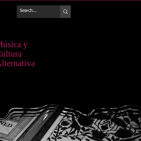
Más
úsica y
ultura
lternativa