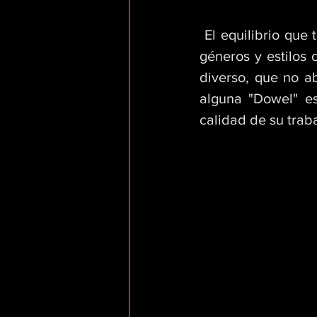
 El equilibrio que tiene su producción es muy sobresaliente, donde logran mezclar 
géneros y estilos
diverso, que no a
alguna "Dowel" es
calidad de su traba