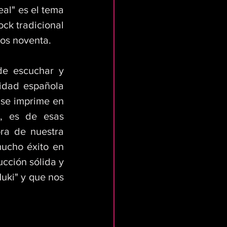
al" es el tema 
k tradicional 
os noventa. 
e escuchar y 
idad española 
 se imprime en 
, es de esas 
ra de nuestra 
ucho éxito en 
cción sólida y 
uki" y que nos 