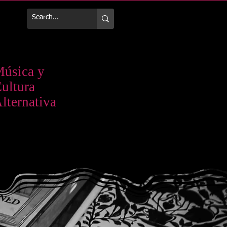
Más
úsica y
ultura
lternativa