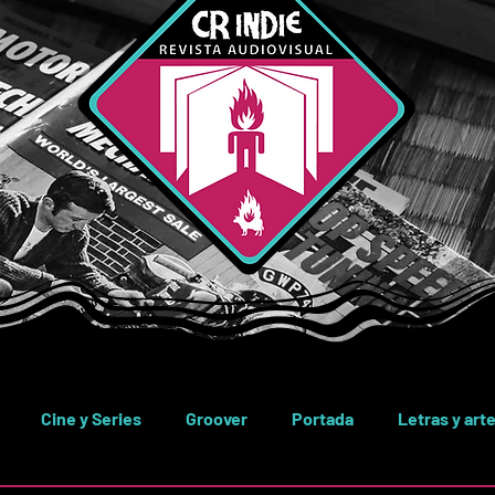
Cine y Series
Groover
Portada
Letras y art