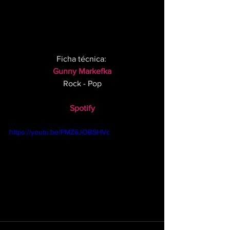
Ficha técnica: 
Gunny Markefka
Rock - Pop
Spotify
https://youtu.be/PMZ6JOBSHVc