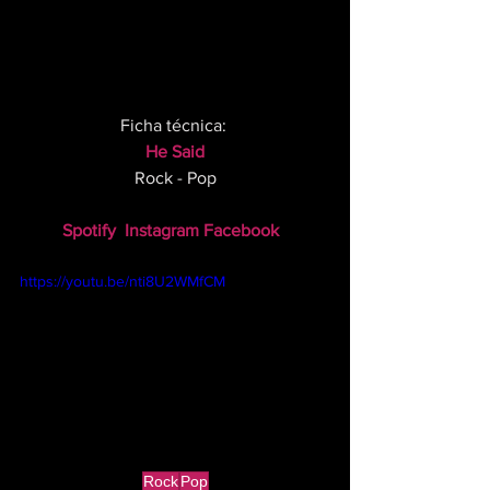
Ficha técnica: 
He Said
Rock - Pop
Spotify
Instagram
Facebook 
https://youtu.be/nti8U2WMfCM
Rock
Pop