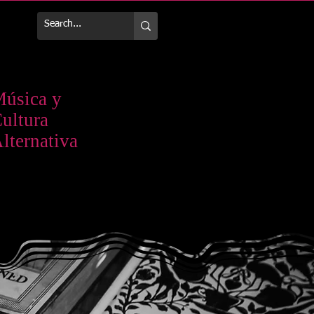
Más
úsica y
ultura
lternativa