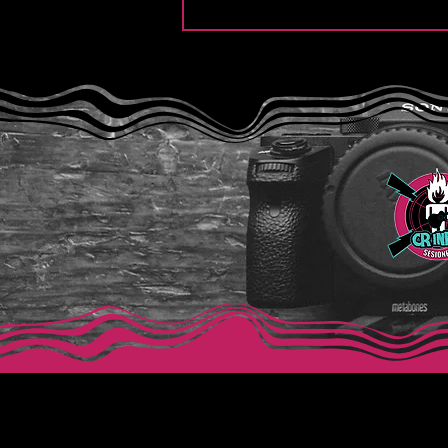
The Songs of Butler &
Cupples: “Frequency (H2SO4
Variation)”