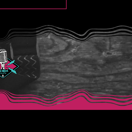
e Thief y la intensidad
Modern Lover”