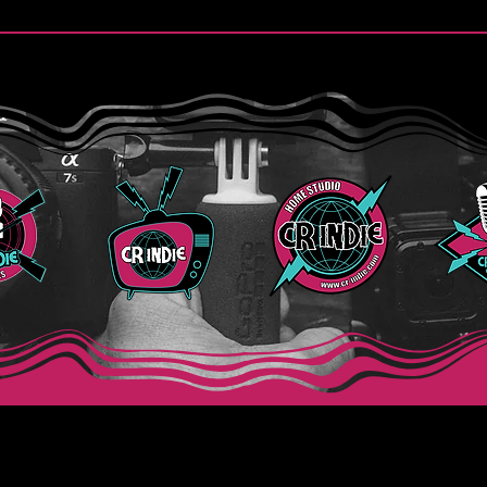
Finn y la esperanza de “Still
Purs
Believe”
de “
CR Indie