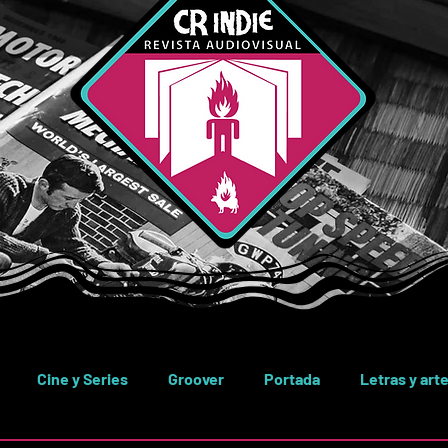
Cine y Series
Groover
Portada
Letras y art