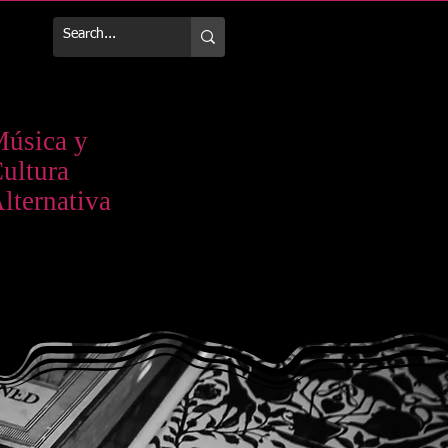
Más
úsica y
ultura
lternativa