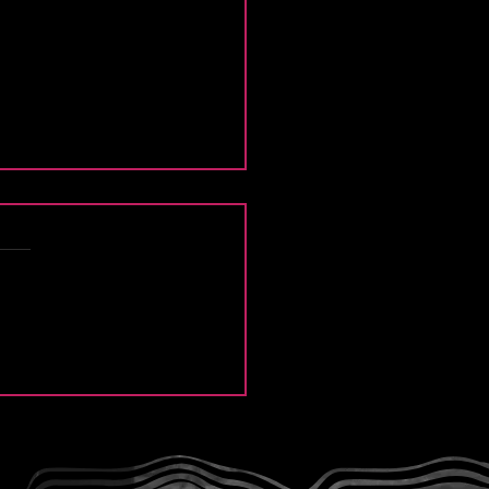
e Thief y la intensidad
Modern Lover”