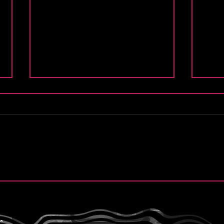
.
Finn y la esperanza de “Still
Purs
Believe”
de “