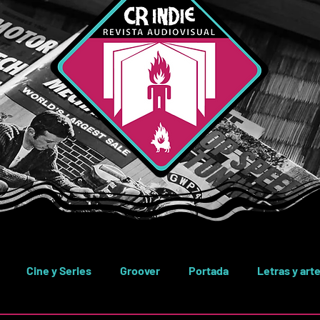
Cine y Series
Groover
Portada
Letras y art