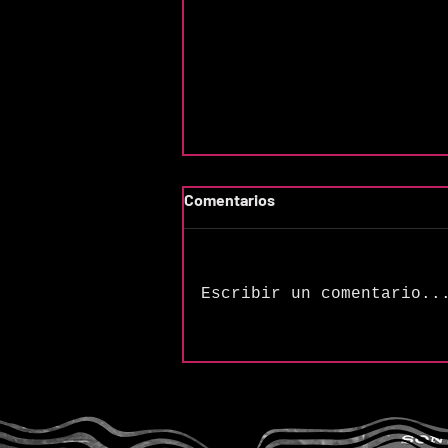
Comentarios
Escribir un comentario..
The Songs of Butler &
Cupples: “Frequency (H2SO4
Variation)”