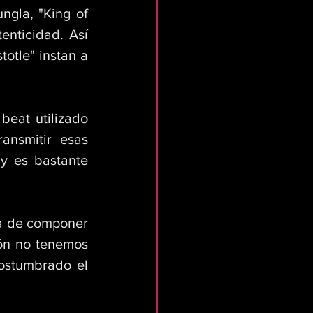
gla, "King of 
enticidad. Así 
otle" instan a 
beat utilizado 
nsmitir esas 
y es bastante 
ra de componer 
ón no tenemos 
ostumbrado el 