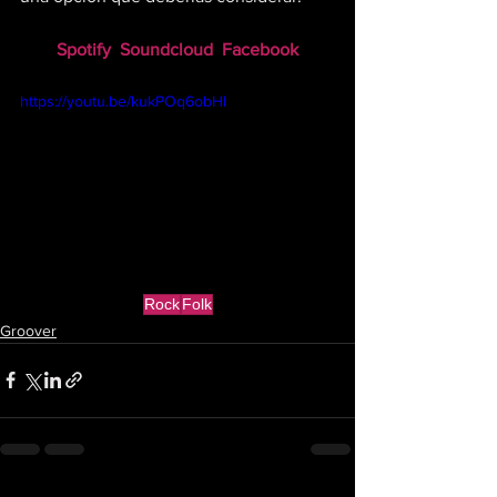
Spotify
Soundcloud
Facebook
https://youtu.be/kukPOq6obHI
Rock
Folk
Groover