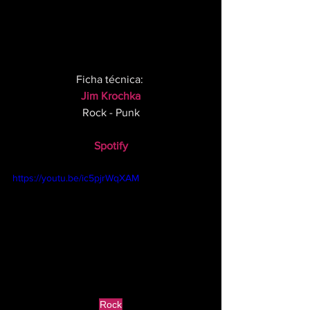
Ficha técnica: 
Jim Krochka
Rock - Punk
Spotify
https://youtu.be/ic5pjrWqXAM
Rock