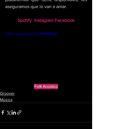
aseguramos que lo van a amar.
Spotify
Instagram
Facebook
https://youtu.be/5h-aRKP8taQ
Folk
Acústico
Groover
Música