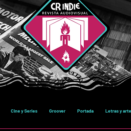
Cine y Series
Groover
Portada
Letras y art