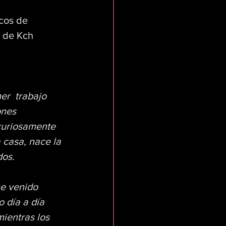
cos de 
o de Kch 
r  trabajo 
ones 
curiosamente 
 casa, nace la 
dos.
e venido 
 día a día 
ientras los  