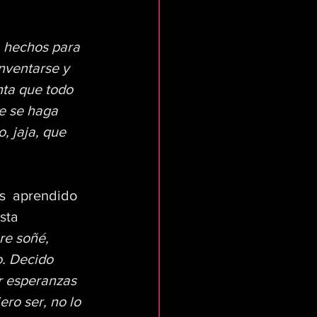
  hechos para 
inventarse y 
nta que todo 
e se haga 
, jaja, que 
s  aprendido 
sta 
re soñé, 
o. Decido 
r esperanzas 
ero ser, no lo 