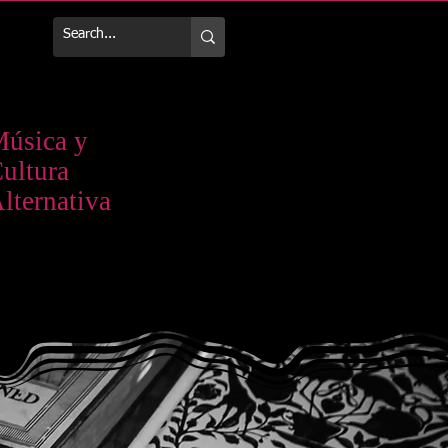
Más
úsica y
ultura
lternativa