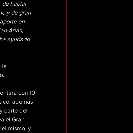
 de hablar 
me y de gran 
aporte en 
an Arias, 
 ha ayudado 
 la 
o.
contará con 10 
sico, además 
 parte del 
ea el Gran 
del mismo, y 