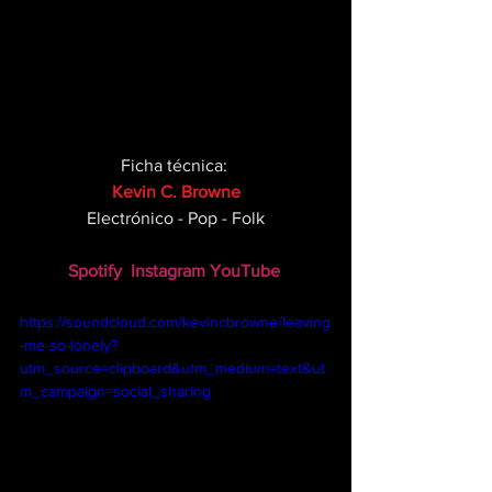
Ficha técnica: 
Kevin C. Browne
Electrónico - Pop - Folk
Spotify
Instagram
YouTube
https://soundcloud.com/kevincbrowne/leaving
-me-so-lonely?
utm_source=clipboard&utm_medium=text&ut
m_campaign=social_sharing