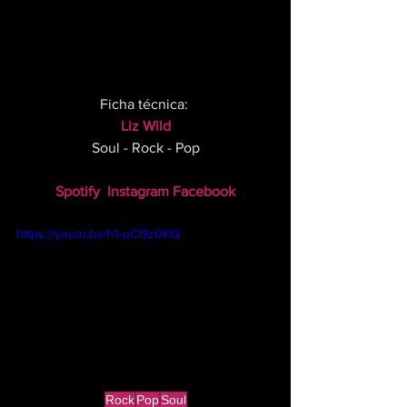
Ficha técnica: 
Liz Wild
Soul - Rock - Pop
Spotify
Instagram
Facebook
https://youtu.be/h1-uCl9z0KQ
Rock
Pop
Soul