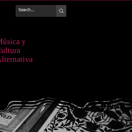
Más
úsica y
ultura
lternativa