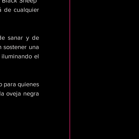
 “Black Sheep” 
 de cualquier 
e sanar y de 
n sostener una 
iluminando el 
o para quienes 
a oveja negra 