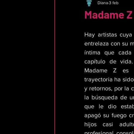
Diana
3 feb
Madame Z y
Hay artistas cuya 
entrelaza con su m
íntima que cada 
capítulo de vida.
Madame Z es u
trayectoria ha sid
y retornos, por la c
la búsqueda de u
que le dio estab
apagó su fuego cre
hijos casi adul
profesional consol