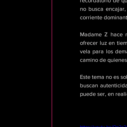
recordatorio de qu
no busca encajar, 
corriente dominant
Madame Z hace mú
ofrecer luz en tie
vela para los dem
camino de quienes 
Este tema no es so
buscan autenticid
puede ser, en real
https://youtu.be/Op2