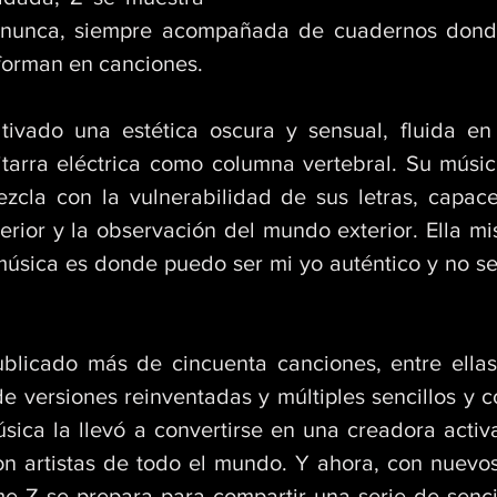
e nunca, siempre acompañada de cuadernos donde
forman en canciones. 
vado una estética oscura y sensual, fluida en 
tarra eléctrica como columna vertebral. Su música 
zcla con la vulnerabilidad de sus letras, capac
terior y la observación del mundo exterior. Ella m
música es donde puedo ser mi yo auténtico y no seg
licado más de cincuenta canciones, entre ellas
de versiones reinventadas y múltiples sencillos y c
sica la llevó a convertirse en una creadora activ
n artistas de todo el mundo. Y ahora, con nuevos
 Z se prepara para compartir una serie de sencill