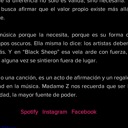
e la diferencia no solo es válida, sino necesaria.
busca afirmar que el valor propio existe más allá
e. 
sica porque la necesita, porque es su forma d
mpos oscuros. Ella misma lo dice: los artistas debe
ás. Y en “Black Sheep” esa vela arde con fuerza, 
alguna vez se sintieron fuera de lugar. 
lo una canción, es un acto de afirmación y un regal
ad en la música. Madame Z nos recuerda que ser l
idad, la mayor fuente de poder.
Spotify
Instagram
Facebook
c2y7dAww