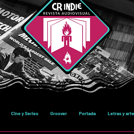
Cine y Series
Groover
Portada
Letras y art