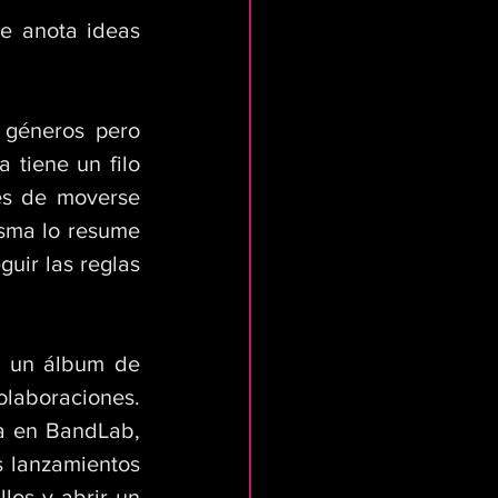
 anota ideas 
géneros pero 
tiene un filo 
es de moverse 
isma lo resume 
uir las reglas 
 un álbum de 
olaboraciones. 
a en BandLab, 
 lanzamientos 
os y abrir un 