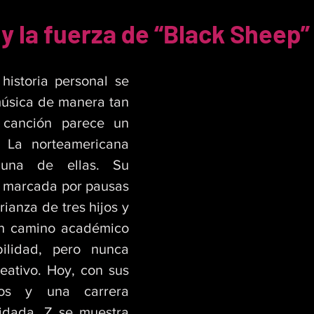
 la fuerza de “Black Sheep”
historia personal se 
úsica de manera tan 
canción parece un 
 La norteamericana 
na de ellas. Su 
o marcada por pausas 
rianza de tres hijos y 
n camino académico 
ilidad, pero nunca 
ativo. Hoy, con sus 
tos y una carrera 
idada, Z se muestra 