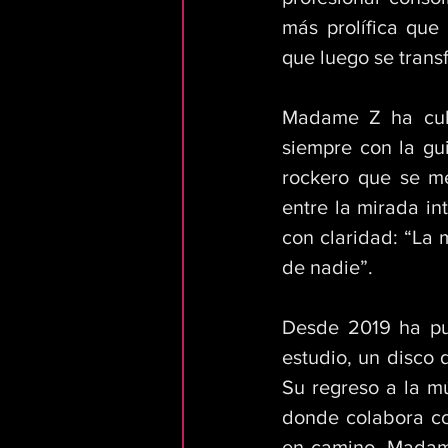
más prolífica qu
que luego se trans
Madame Z ha culti
siempre con la gui
rockero que se me
entre la mirada in
con claridad: “La 
de nadie”. 
Desde 2019 ha pub
estudio, un disco 
Su regreso a la mú
donde colabora co
en camino, Madame