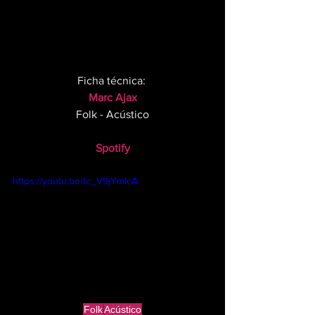
Ficha técnica: 
Marc Ajax
Folk - Acústico
Spotify
https://youtu.be/tc_V9jYmIcA
Folk
Acústico