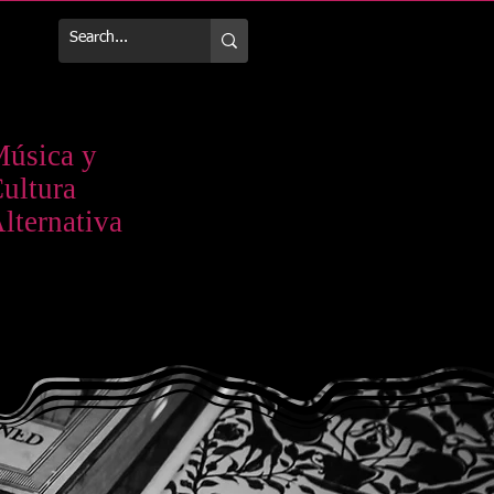
Más
úsica y
ultura
lternativa