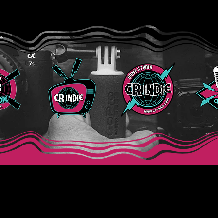
Cupples: “Frequency (H2SO4
Beli
Variation)”
CR Indie