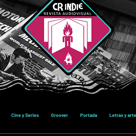
Cine y Series
Groover
Portada
Letras y art