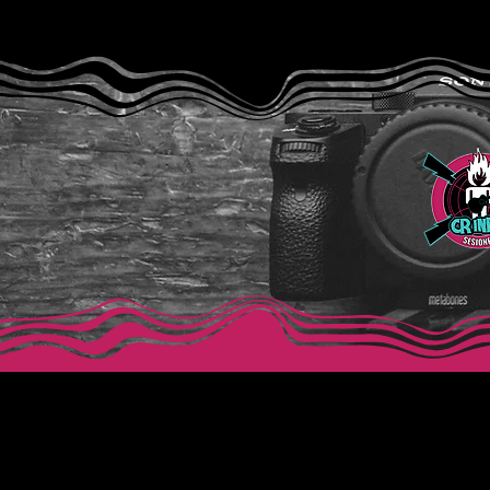
visuales: Por qué Spider-
Man: Un nuevo día logra
sorprender.