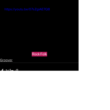
https://youtu.be/07sZgiAE7Q8
Rock
Folk
Groover
Ver todo
Entradas recientes