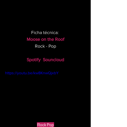
Ficha técnica: 
Moose on the Roof
Rock - Pop
Spotify
Souncloud
https://youtu.be/kw8KnwQjxbY
Rock
Pop