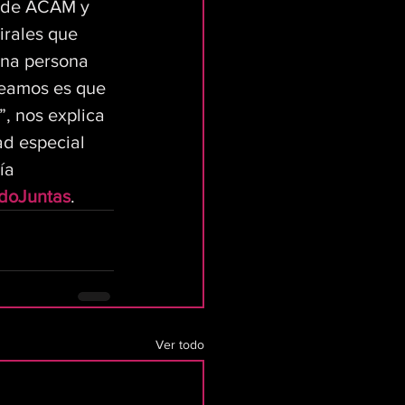
s de ACAM y 
irales que 
na persona 
seamos es que 
, nos explica 
d especial 
ía 
doJuntas
.
Ver todo