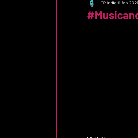
CR Indie
11 feb 202
#Musican