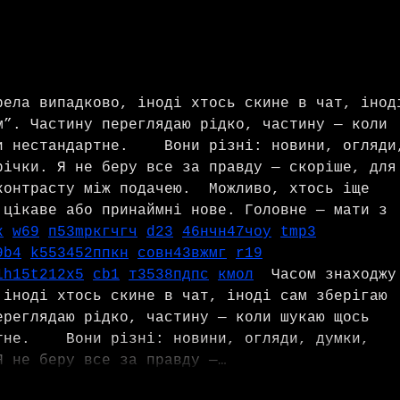
The Songs of Butler &
Finn 
Cupples: “Frequency (H2SO4
Beli
Variation)”
рела випадково, іноді хтось скине в чат, інод
м”. Частину переглядаю рідко, частину — коли 
и нестандартне.    Вони різні: новини, огляди
річки. Я не беру все за правду — скоріше, для
контрасту між подачею.  Можливо, хтось іще 
 цікаве або принаймні нове. Головне — мати з 
к
w69
п
53
mp
кг
чг
ч
d23
46
н
чн
47
чо
у
tmp3
9
b4
k55
34
52
пп
кн
с
о
вн
43
вж
мг
r19
1
h15
t21
2x5
cb1
т
35
38
пд
пс
км
ол
  Часом знаходжу
 іноді хтось скине в чат, іноді сам зберігаю 
ереглядаю рідко, частину — коли шукаю щось 
тне.    Вони різні: новини, огляди, думки, 
Я не беру все за правду —…
Mostrar más