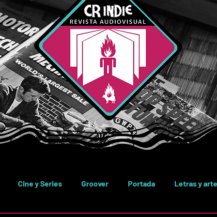
Cine y Series
Groover
Portada
Letras y art