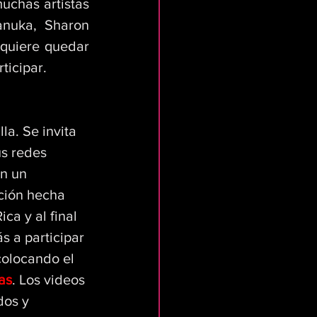
chas artistas 
nuka, Sharon 
quiere quedar 
ticipar.
la. Se invita 
s redes 
n un 
ción hecha 
ca y al final 
s a participar 
colocando el 
as
. Los videos 
dos y 