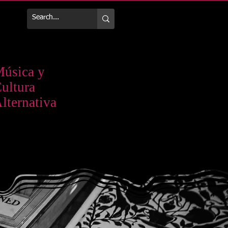
Más
úsica y
ultura
lternativa