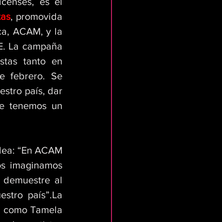
censes, es el 
tas
, promovida 
a, ACAM, y la 
E. La campaña 
stas tanto en 
 febrero. Se 
tro país, dar 
e tenemos un 
dea: “En ACAM 
tenemos la Comisión de Mujeres Compositoras y ahí es donde nos imaginamos 
 demuestre al 
stro país”.La 
e como Tamela 