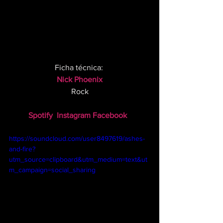
Ficha técnica: 
Nick Phoenix
Rock
Spotify
Instagram
Facebook 
https://soundcloud.com/user8497619/ashes-
and-fire?
utm_source=clipboard&utm_medium=text&ut
m_campaign=social_sharing