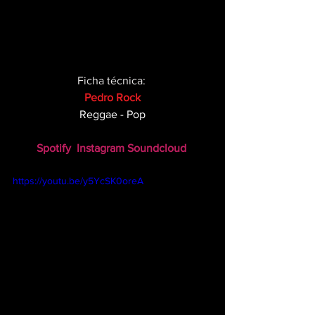
Ficha técnica: 
Pedro Rock
Reggae - Pop
Spotify
Instagram
Soundcloud
https://youtu.be/y5YcSK0oreA