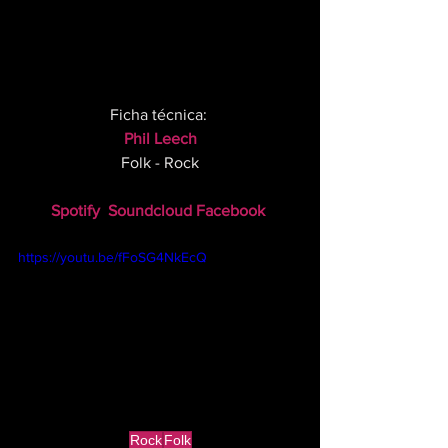
Ficha técnica: 
Phil Leech
Folk - Rock
Spotify
Soundcloud
Facebook 
https://youtu.be/fFoSG4NkEcQ
Rock
Folk