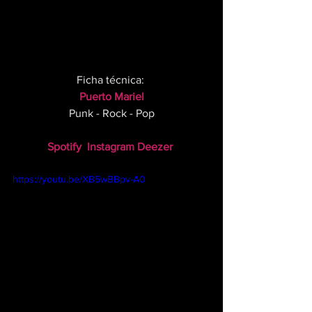
Ficha técnica: 
Puerto Mariel
Punk - Rock - Pop
Spotify
Instagram
Deezer
https://youtu.be/XB5wBBpv-A0