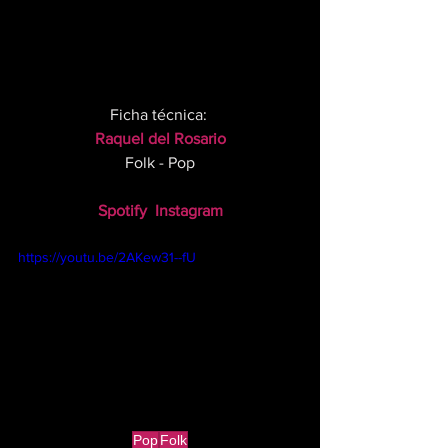
Ficha técnica: 
Raquel del Rosario
Folk - Pop
Spotify
Instagram
https://youtu.be/2AKew31--fU
Pop
Folk