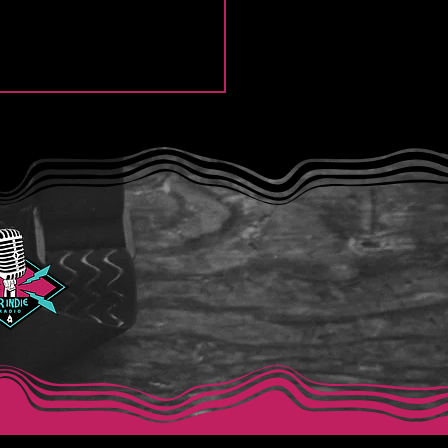
e Thief y la intensidad
Modern Lover”