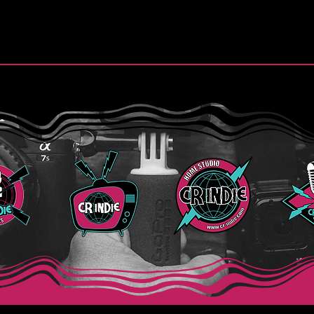
.
Finn y la esperanza de “Still
Purs
Believe”
de “