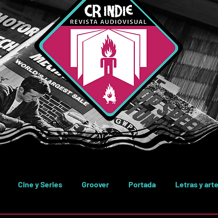
Cine y Series
Groover
Portada
Letras y art