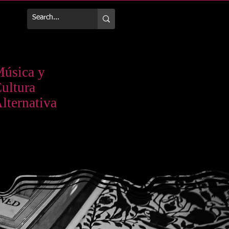
Más
úsica y
ultura
lternativa