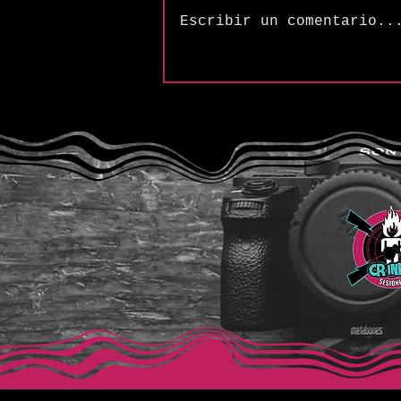
Escribir un comentario..
The Songs of Butler &
Cupples: “Frequency (H2SO4
Variation)”