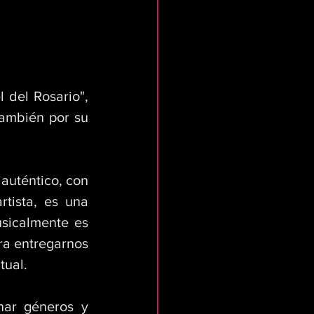
del Rosario", 
también por su 
uténtico, con 
tista, es una 
sicalmente es 
a entregarnos 
tual. 
ar géneros y 