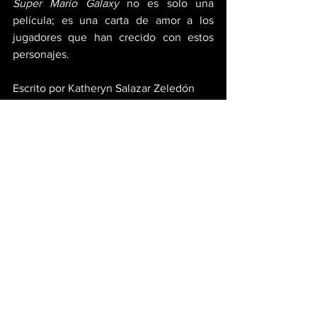
Super Mario Galaxy
 no es solo una 
película; es una carta de amor a los 
jugadores que han crecido con estos 
personajes.
Escrito por Katheryn Salazar Zeledón
MarioMovie
CineAnimado
ReseñaSuper Mario Galaxy 2
Cine y Series
Ver todo
Entradas recientes