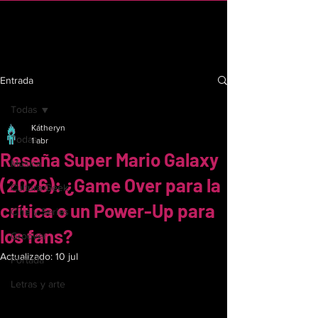
C R I n d i e
Entrada
Todas
Kátheryn
Todas
1 abr
Reseña Super Mario Galaxy
Música
(2026): ¿Game Over para la
Cultura Geek
crítica o un Power-Up para
Cine y Series
los fans?
Groover
Actualizado:
10 jul
Portada
Letras y arte