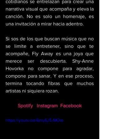
cotidianos se entrelazan para crear una 
narrativa visual que acompaña y eleva la 
canción. No es solo un homenaje, es 
una invitación a mirar hacia adentro. 
Si sos de los que buscan música que no 
se limite a entretener, sino que te 
acompañe, Fly Away es una joya que 
merece ser descubierta. Shy-Anne 
Hovorka no compone para agradar, 
compone para sanar. Y en ese proceso, 
termina tocando fibras que muchos 
artistas ni siquiera rozan.
Spotify
Instagram
Facebook
https://youtu.be/6my6J5-MOIo