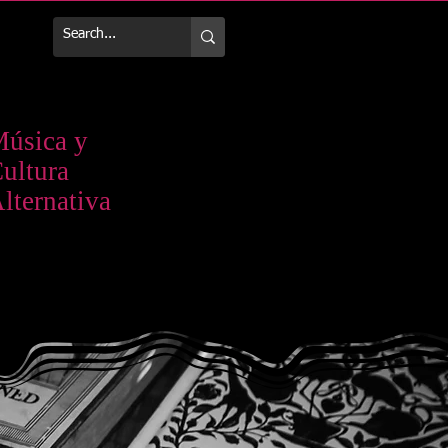
Más
úsica y
ultura
lternativa