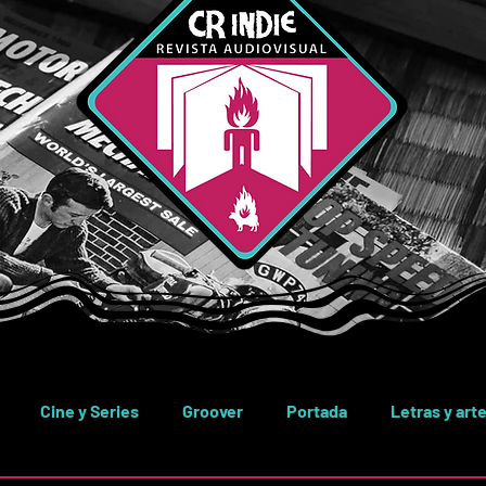
Cine y Series
Groover
Portada
Letras y art