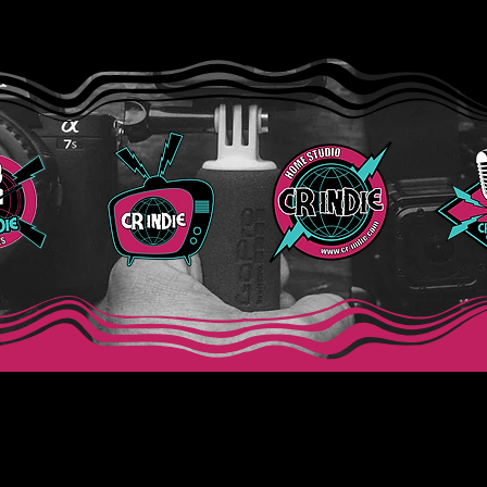
Believe”
de “
CR Indie