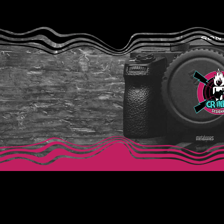
Cupples: “Frequency (H2SO4
Variation)”